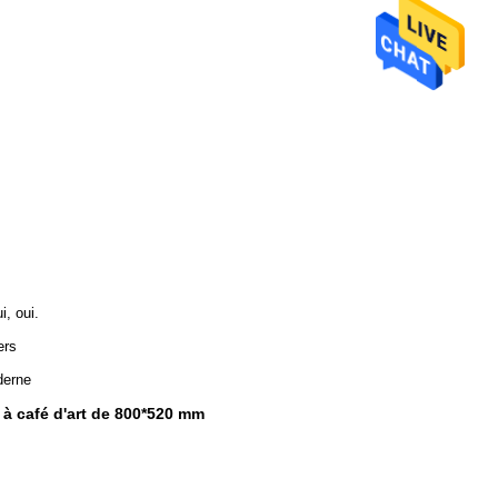
i, oui.
ers
erne
 à café d'art de 800*520 mm