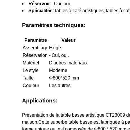
Réservoir:
- Oui, oui.
Spécialités:
Tables à café artistiques, tables à c
Paramètres techniques:
Paramètre
Valeur
Assemblage
Exigé
Réservation
- Oui, oui.
Matériel
D'autres matériaux
Le style
Moderne
Taille
Φ800*520 mm
Couleur
Les autres
Applications:
Présentation de la table basse artistique CT23009 d
maison.Cette superbe table basse est fabriquée à par
forme unique qui est composée de Φ800 * 520 mm et es