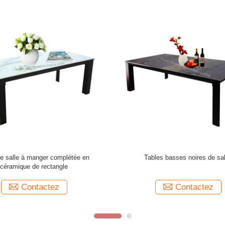
lage de tables à café artistiques de
Largeur en verre artistique des 
500 mm de largeur requis
1000mm de diverse couleur
Contactez
Contactez