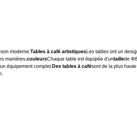
maison moderne.
Tables à café artistiques
Les tables ont un desig
tes manières.
couleurs
Chaque table est équipée d'un
taille
de Φ8
'un équipement complet.
Des tables à café
sont de la plus haute
n.