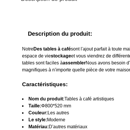
Description du produit:
Notre
Des tables à café
sont l'ajout parfait à toute 
espace de vie
stockage
et vous viendrez de différen
tables sont faciles à
assembler
Nous avons besoin d
magnifiques à n'importe quelle pièce de votre maiso
Caractéristiques:
Nom du produit:
Tables à café artistiques
Taille:
Φ800*520 mm
Couleur:
Les autres
Le style:
Moderne
Matériau:
D'autres matériaux