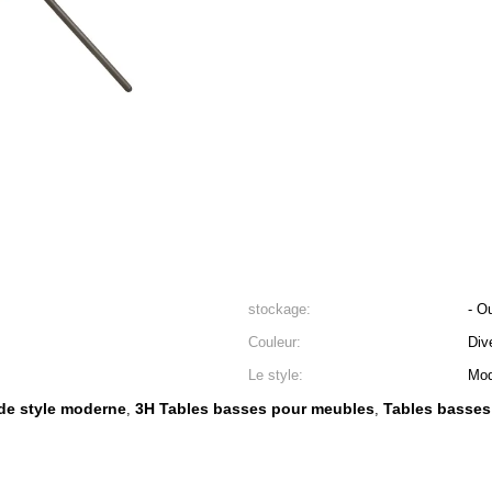
stockage:
- Ou
Couleur:
Div
Le style:
Mod
 de style moderne
3H Tables basses pour meubles
Tables basses
,
,