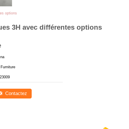
es options
es 3H avec différentes options
e
ina
Furniture
23009
Contactez