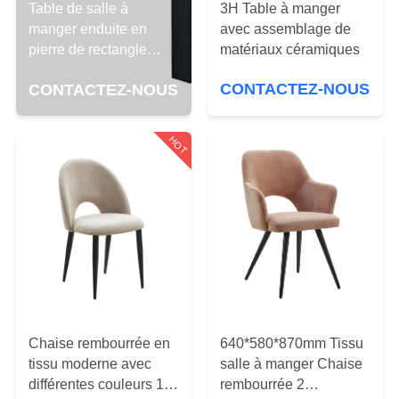
3H Table à manger
Table de salle à
avec assemblage de
manger enduite en
CONTRÔLE
matériaux céramiques
pierre de rectangle
DE
jambes en acier
CONTACTEZ-NOUS
CONTACTEZ-NOUS
QUALITÉ
résistantes de 3 mètres
HOT
CONTACT
USA
DEMANDEZ
UNE
CITATION
Chaise rembourrée en
640*580*870mm Tissu
PLAN
tissu moderne avec
salle à manger Chaise
DU
différentes couleurs 1
rembourrée 2