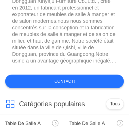
Dongguan Xinyaju Furniture Co.,Ltd. , créé
en 2012, un fabricant professionnel et
exportateur de meubles de salle à manger et
de salon modernes.nous nous sommes
concentrés sur la conception et la fabrication
de meubles de salle à manger et de salon de
milieu et haut de gamme. Notre société était
située dans la ville de Qishi, ville de
Dongguan, province du Guangdong.Notre
usine a un avantage géographique inégalé., il
faut seulement une heure de route pour se
rendre à l'aéroport de Shenzhen, deux
heures à l'aéroport de Guanzhou.C'est donc
CONTACT!
très pratique pour vous de faire une visite
d'affaires à ...
Catégories populaires
Tous
Table De Salle À
Table De Salle À