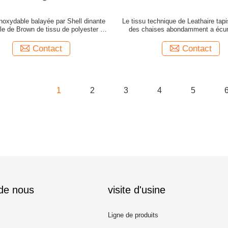
noxydable balayée par Shell dinante
Le tissu technique de Leathaire tap
le de Brown de tissu de polyester de
des chaises abondamment a écu
chaise de loisirs
Contact
Contact
1
2
3
4
5
 de nous
visite d'usine
Ligne de produits