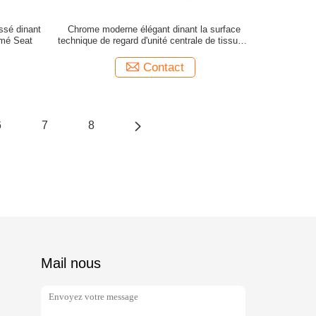
issé dinant
Chrome moderne élégant dinant la surface
mé Seat
technique de regard d'unité centrale de tissu de
Leathaire de chaises
Contact
6
7
8
Mail nous