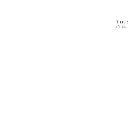
Tissu b
résist