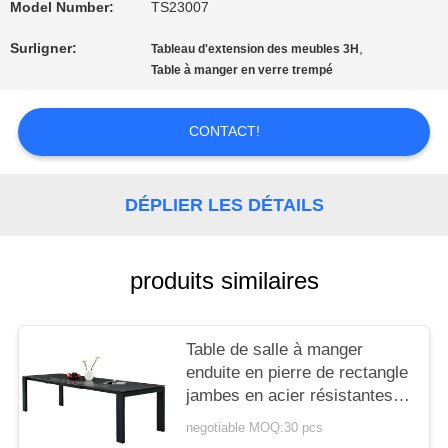
Model Number:
TS23007
CITATION
Surligner:
,
Tableau d'extension des meubles 3H
Table à manger en verre trempé
PLAN
CONTACT!
DU
SITE
DÉPLIER LES DÉTAILS
PRIVACY
produits similaires
POLICY
Table de salle à manger
enduite en pierre de rectangle
jambes en acier résistantes
de 3 mètres
negotiable MOQ:30 pcs