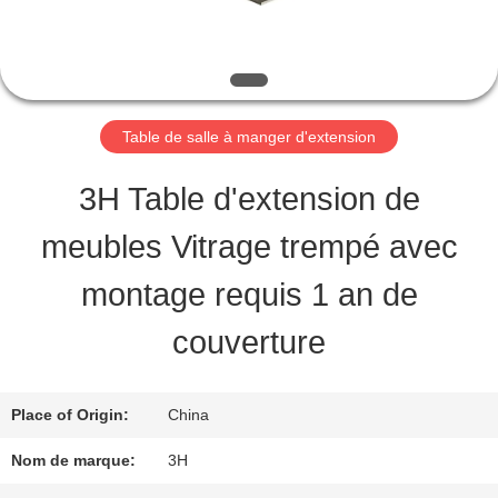
VISITE
D'USINE
CONTRÔLE
Table de salle à manger d'extension
DE
3H Table d'extension de
QUALITÉ
meubles Vitrage trempé avec
montage requis 1 an de
CONTACT
couverture
USA
Place of Origin:
China
DEMANDEZ
Nom de marque:
3H
UNE