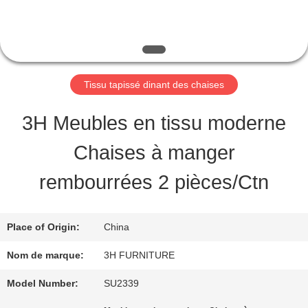
VISITE
D'USINE
CONTRÔLE
Tissu tapissé dinant des chaises
DE
3H Meubles en tissu moderne
QUALITÉ
Chaises à manger
rembourrées 2 pièces/Ctn
CONTACT
USA
Place of Origin:
China
Nom de marque:
3H FURNITURE
DEMANDEZ
Model Number:
SU2339
UNE