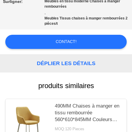
Surligner:
Meubles en tissu moderne Chaises à manger
rembourrées
CITATION
,
Meubles Tissus chaises à manger rembourrées 2
pièces/t
PLAN
CONTACT!
DU
SITE
DÉPLIER LES DÉTAILS
PRIVACY
produits similaires
POLICY
490MM Chaises à manger en
tissu rembourrée
560*610*845MM Couleurs
différentes
MOQ:120 Pieces