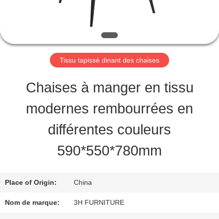
VISITE
D'USINE
CONTRÔLE
Tissu tapissé dinant des chaises
DE
Chaises à manger en tissu
QUALITÉ
modernes rembourrées en
différentes couleurs
CONTACT
590*550*780mm
USA
Place of Origin:
China
DEMANDEZ
Nom de marque:
3H FURNITURE
UNE