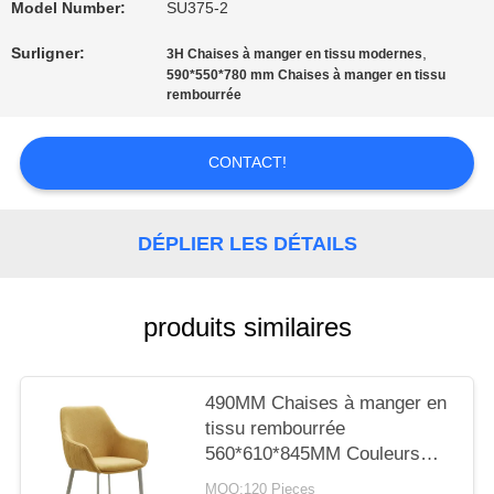
Model Number:
SU375-2
CITATION
Surligner:
,
3H Chaises à manger en tissu modernes
590*550*780 mm Chaises à manger en tissu
rembourrée
PLAN
DU
CONTACT!
SITE
DÉPLIER LES DÉTAILS
PRIVACY
produits similaires
POLICY
490MM Chaises à manger en
tissu rembourrée
560*610*845MM Couleurs
différentes
MOQ:120 Pieces