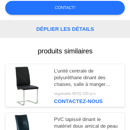
CONTACT!
CITATION
DÉPLIER LES DÉTAILS
PLAN
DU
produits similaires
SITE
L'unité centrale de
PRIVACY
polyuréthane dinant des
chaises, salle à manger
POLICY
tapissée préside la jambe
negotiable MOQ:100 pcs
d'acier de Stainess
CONTACTEZ-NOUS
PVC tapissé dinant le
matériel doux amical de peau