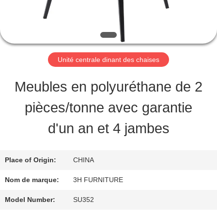
VISITE
D'USINE
CONTRÔLE
Unité centrale dinant des chaises
DE
Meubles en polyuréthane de 2
QUALITÉ
pièces/tonne avec garantie
d'un an et 4 jambes
CONTACT
USA
Place of Origin:
CHINA
Nom de marque:
3H FURNITURE
DEMANDEZ
Model Number:
SU352
UNE