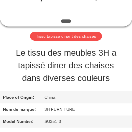
VISITE
D'USINE
CONTRÔLE
Tissu tapissé dinant des chaises
DE
Le tissu des meubles 3H a
QUALITÉ
tapissé diner des chaises
dans diverses couleurs
CONTACT
USA
Place of Origin:
China
Nom de marque:
3H FURNITURE
DEMANDEZ
Model Number:
SU351-3
UNE