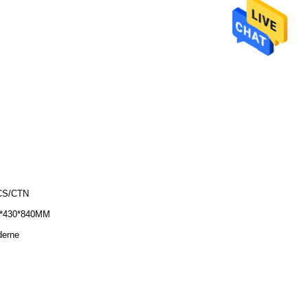
CS/CTN
*430*840MM
erne