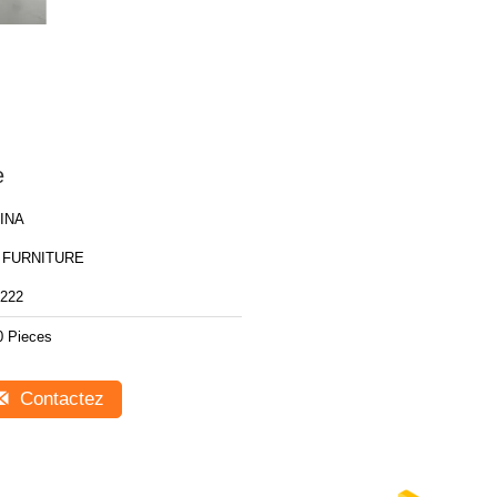
e
INA
 FURNITURE
222
0 Pieces
Contactez