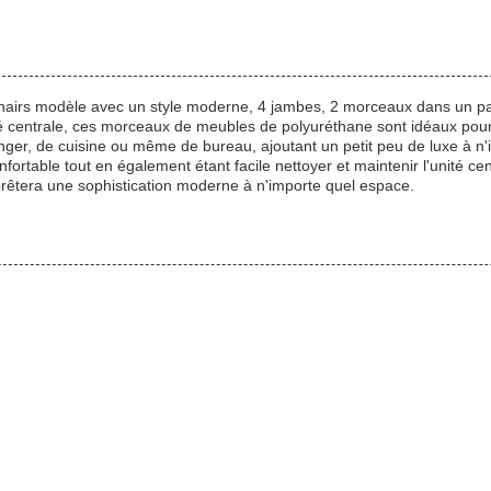
rs modèle avec un style moderne, 4 jambes, 2 morceaux dans un paqu
té centrale, ces morceaux de meubles de polyuréthane sont idéaux pou
nger, de cuisine ou même de bureau, ajoutant un petit peu de luxe à 
onfortable tout en également étant facile nettoyer et maintenir l'unité c
rêtera une sophistication moderne à n'importe quel espace.