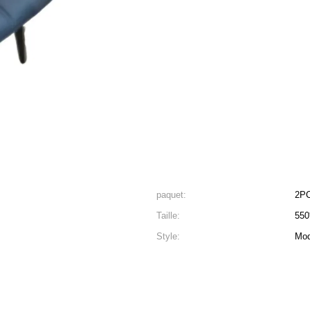
paquet:
2P
Taille:
550
Style:
Mod