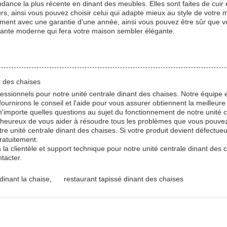
dance la plus récente en dinant des meubles. Elles sont faites de cuir e
eurs, ainsi vous pouvez choisir celui qui adapte mieux au style de votr
galement avec une garantie d'une année, ainsi vous pouvez être sûr que vo
nante moderne qui fera votre maison sembler élégante.
t des chaises
fessionnels pour notre unité centrale dinant des chaises. Notre équipe 
ournirons le conseil et l'aide pour vous assurer obtiennent la meilleur
'importe quelles questions au sujet du fonctionnement de notre unité c
s heureux de vous aider à résoudre tous les problèmes que vous pouvez
e unité centrale dinant des chaises. Si votre produit devient défect
ratuitement.
la clientèle et support technique pour notre unité centrale dinant des 
tacter.
dinant la chaise
,
restaurant tapissé dinant des chaises