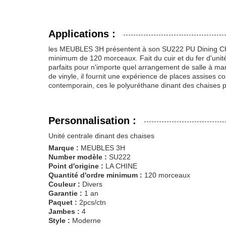
Applications :
les MEUBLES 3H présentent à son SU222 PU Dining Chai
minimum de 120 morceaux. Fait du cuir et du fer d'uni
parfaits pour n'importe quel arrangement de salle à ma
de vinyle, il fournit une expérience de places assises c
contemporain, ces le polyuréthane dinant des chaises p
Personnalisation :
Unité centrale dinant des chaises
Marque :
MEUBLES 3H
Number modèle :
SU222
Point d'origine :
LA CHINE
Quantité d'ordre minimum :
120 morceaux
Couleur :
Divers
Garantie :
1 an
Paquet :
2pcs/ctn
Jambes :
4
Style :
Moderne