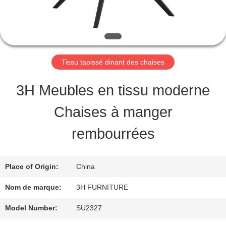
VISITE
D'USINE
CONTRÔLE
Tissu tapissé dinant des chaises
DE
3H Meubles en tissu moderne
QUALITÉ
Chaises à manger
rembourrées
CONTACT
USA
Place of Origin:
China
Nom de marque:
3H FURNITURE
DEMANDEZ
Model Number:
SU2327
UNE