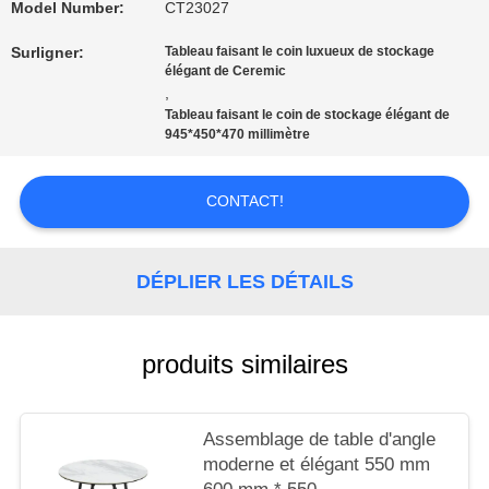
Model Number:
CT23027
CITATION
Surligner:
Tableau faisant le coin luxueux de stockage
élégant de Ceremic
,
PLAN
Tableau faisant le coin de stockage élégant de
945*450*470 millimètre
DU
CONTACT!
SITE
DÉPLIER LES DÉTAILS
PRIVACY
POLICY
produits similaires
Assemblage de table d'angle
moderne et élégant 550 mm