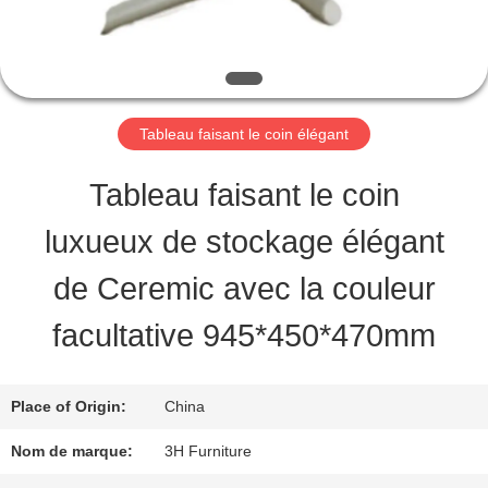
VISITE
D'USINE
CONTRÔLE
Tableau faisant le coin élégant
DE
Tableau faisant le coin
QUALITÉ
luxueux de stockage élégant
de Ceremic avec la couleur
CONTACT
facultative 945*450*470mm
USA
Place of Origin:
China
DEMANDEZ
Nom de marque:
3H Furniture
UNE