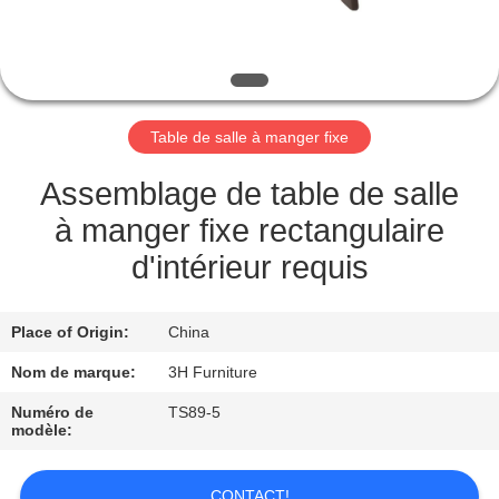
CONTRÔLE
DE
QUALITÉ
Table de salle à manger fixe
CONTACT
Assemblage de table de salle
USA
à manger fixe rectangulaire
d'intérieur requis
DEMANDEZ
UNE
Place of Origin:
China
CITATION
Nom de marque:
3H Furniture
Numéro de
TS89-5
modèle:
PLAN
DU
CONTACT!