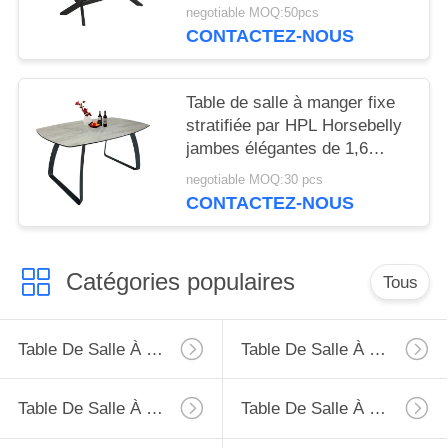
en fer céramique
negotiable MOQ:50pcs
CONTACTEZ-NOUS
Table de salle à manger fixe
stratifiée par HPL Horsebelly
jambes élégantes de 1,6
mètres 8 sièges
negotiable MOQ:30 pcs
CONTACTEZ-NOUS
Catégories populaires
Tous
Table De Salle À Manger D'extension
Table De Salle À Manger Fixe
Table De Salle À Manger De Verre Trempé
Table De Salle À Manger De HPL