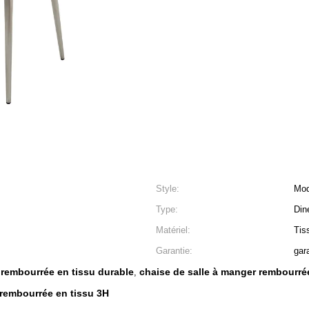
Style:
Mod
Type:
Din
Matériel:
Tis
Garantie:
gar
 rembourrée en tissu durable
chaise de salle à manger rembourrée
,
 rembourrée en tissu 3H