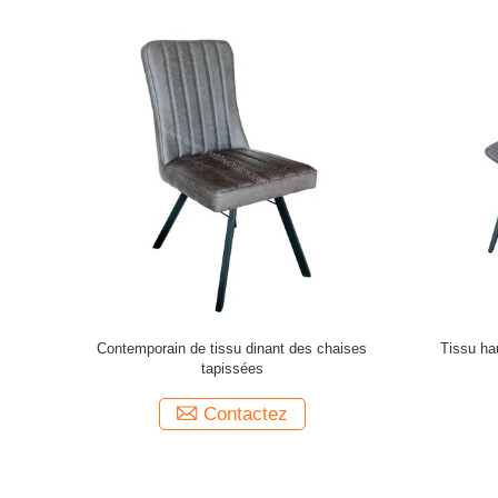
urrée de 2
Chaises à manger en tissu modernes
Chaise
itée d'un an
rembourrées 600*520*870
différ
Contactez