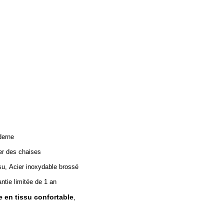
erne
er des chaises
su, Acier inoxydable brossé
antie limitée de 1 an
 en tissu confortable
,