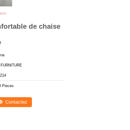
aise
fortable de chaise
e
ina
 FURNITURE
214
0 Pieces
Contactez