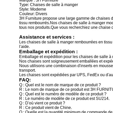
Marque : 3H Furniture
Type: Chaises de salle à manger
Style: Moderne
Couleur: Divers
3H Furniture propose une large gamme de chaises de
tissu rembourrés.Nos chaises de salle à manger moder
tous nos produits.Que vous recherchiez une chaise de
Assistance et services :
Les chaises de salle à manger rembourrées en tissu s
l'aide.
Emballage et expédition :
Emballage et expédition pour les chaises de salle à
Nos chaises sont soigneusement emballées et expédiée
Nous utilisons une combinaison d'inserts en mousse, d
transport.
Les chaises sont expédiées par UPS, FedEx ou d'autr
FAQ:
Q : Quel est le nom de marque de ce produit ?
R : Le nom de marque de ce produit est 3H FURNI
Q : Quel est le numéro de modèle de ce produit ?
R : Le numéro de modèle de ce produit est SU214.
Q : D'où vient ce produit ?
R : Ce produit vient de Chine.
Q : Quelle est la quantité minimum de commande de 