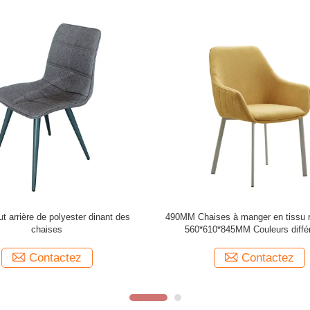
 à manger en tissu moderne de
Tissu de polyester tapissé dinant d
entes couleurs 590*530*900mm
chaise d'intérieur de salon de l
Contactez
Contactez