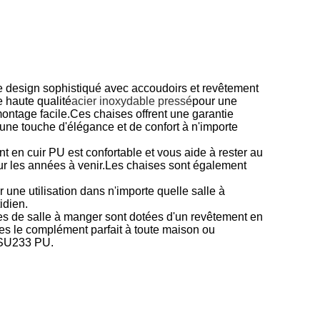
 design sophistiqué avec accoudoirs et revêtement
e haute qualité
acier inoxydable pressé
pour une
ontage facile.Ces chaises offrent une garantie
ne touche d'élégance et de confort à n'importe
t en cuir PU est confortable et vous aide à rester au
ur les années à venir.Les chaises sont également
r une utilisation dans n'importe quelle salle à
idien.
 de salle à manger sont dotées d'un revêtement en
ses le complément parfait à toute maison ou
 SU233 PU.