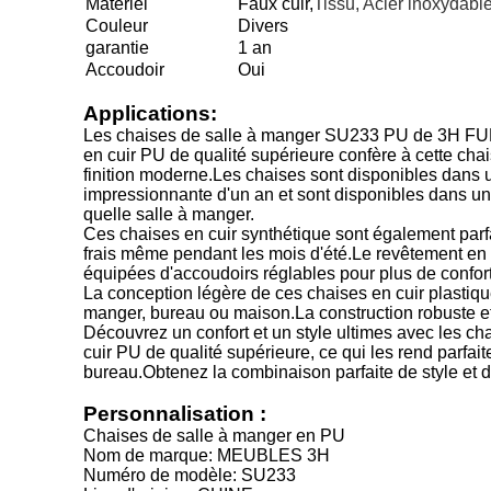
Matériel
Faux cuir,
Tissu, Acier inoxydabl
Couleur
Divers
garantie
1 an
Accoudoir
Oui
Applications:
Les chaises de salle à manger SU233 PU de 3H FURN
en cuir PU de qualité supérieure confère à cette cha
finition moderne.Les chaises sont disponibles dans u
impressionnante d'un an et sont disponibles dans un
quelle salle à manger.
Ces chaises en cuir synthétique sont également parfa
frais même pendant les mois d'été.Le revêtement en 
équipées d'accoudoirs réglables pour plus de confort
La conception légère de ces chaises en cuir plastique 
manger, bureau ou maison.La construction robuste et
Découvrez un confort et un style ultimes avec les
cuir PU de qualité supérieure, ce qui les rend parfai
bureau.Obtenez la combinaison parfaite de style e
Personnalisation :
Chaises de salle à manger en PU
Nom de marque: MEUBLES 3H
Numéro de modèle: SU233