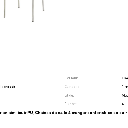
Couleur:
Div
le brossé
Garantie:
1 a
Style:
Mod
Jambes:
4
 en similicuir PU
Chaises de salle à manger confortables en cuir
,