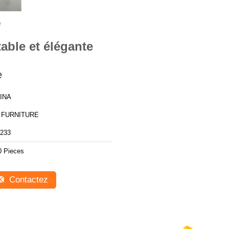
e
table et élégante
e
INA
 FURNITURE
233
0 Pieces
Contactez