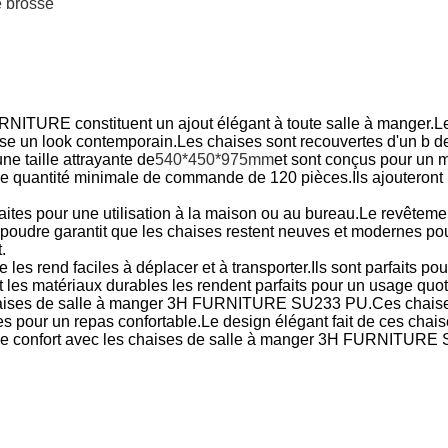
e brossé
ITURE constituent un ajout élégant à toute salle à manger.Le
ise un look contemporain.Les chaises sont recouvertes d'un b d
ne taille attrayante de
540*450*975mm
et sont conçus pour un m
e quantité minimale de commande de 120 pièces.Ils ajouteront u
ites pour une utilisation à la maison ou au bureau.Le revêtemen
poudre garantit que les chaises restent neuves et modernes po
.
les rend faciles à déplacer et à transporter.Ils sont parfaits pou
 les matériaux durables les rendent parfaits pour un usage quot
 chaises de salle à manger 3H FURNITURE SU233 PU.Ces chaises
tes pour un repas confortable.Le design élégant fait de ces chai
t de confort avec les chaises de salle à manger 3H FURNITURE