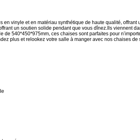
en vinyle et en matériau synthétique de haute qualité, offrant 
offrant un soutien solide pendant que vous dînez.Ils viennent d
lle de 540*450*975mm, ces chaises sont parfaites pour n'import
ttendez plus et relookez votre salle à manger avec nos chaises de
le