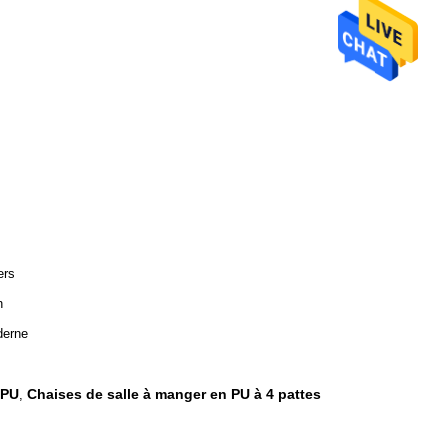
ers
n
erne
 PU
Chaises de salle à manger en PU à 4 pattes
,