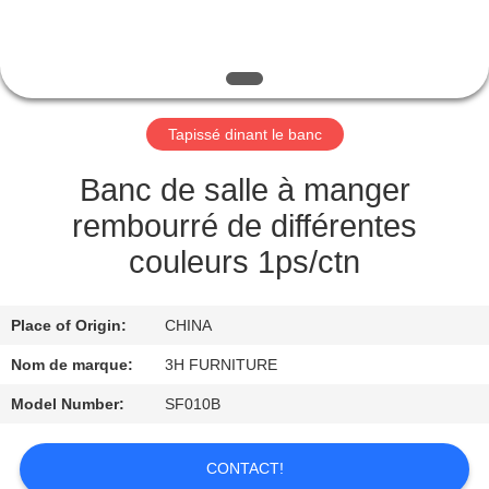
CONTRÔLE
DE
QUALITÉ
Tapissé dinant le banc
CONTACT
Banc de salle à manger
USA
rembourré de différentes
couleurs 1ps/ctn
DEMANDEZ
UNE
Place of Origin:
CHINA
CITATION
Nom de marque:
3H FURNITURE
Model Number:
SF010B
PLAN
DU
CONTACT!